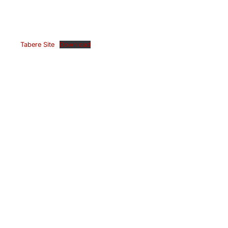
Tabere Site
Download
FACULTATE
Despre Noi
Conducere
Departamente
Parteneriate
Splaiul Independentei 313,
Sector 6 Bucharest
Secretariat
Cercetare
(021) 402-9672